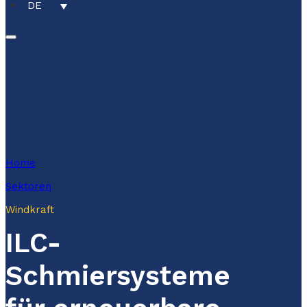
DE
Home
Sektoren
Windkraft
ILC-
Schmiersysteme