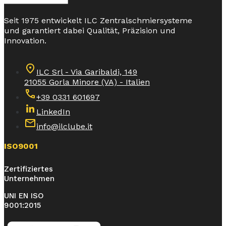
Seit 1975 entwickelt ILC Zentralschmiersysteme
und garantiert dabei Qualität, Präzision und
Innovation.
ILC Srl - Via Garibaldi, 149
21055 Gorla Minore (VA) - Italien
+39 0331 601697
LinkedIn
info@ilclube.it
ISO9001
Zertifiziertes
Unternehmen
UNI EN ISO
9001:2015