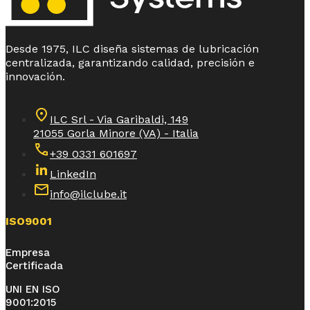
Desde 1975, ILC diseña sistemas de lubricación
centralizada, garantizando calidad, precisión e
innovación.
ILC Srl - Via Garibaldi, 149
21055 Gorla Minore (VA) - Italia
+39 0331 601697
LinkedIn
info@ilclube.it
ISO9001
Empresa
Certificada
UNI EN ISO
9001:2015