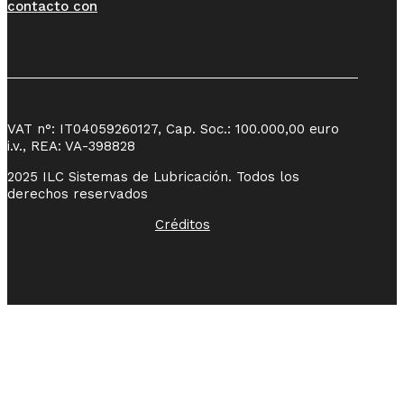
contacto con
VAT n°: IT04059260127, Cap. Soc.: 100.000,00 euro
i.v., REA: VA-398828
2025 ILC Sistemas de Lubricación. Todos los
derechos reservados
Créditos
Azienda certificata
UNI EN ISO
9001:2015