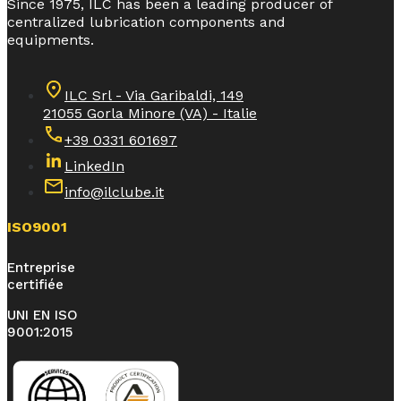
Since 1975, ILC has been a leading producer of
centralized lubrication components and
equipments.
ILC Srl - Via Garibaldi, 149
21055 Gorla Minore (VA) - Italie
+39 0331 601697
LinkedIn
info@ilclube.it
ISO9001
Entreprise
certifiée
UNI EN ISO
9001:2015