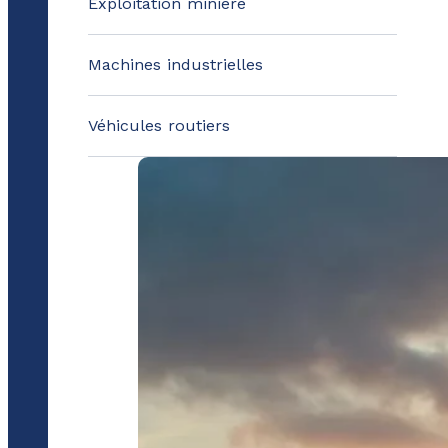
Exploitation minière
Machines industrielles
Véhicules routiers