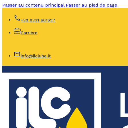
Passer au contenu principal
Passer au pied de page
+39 0331 601697
Carrière
info@ilclube.it