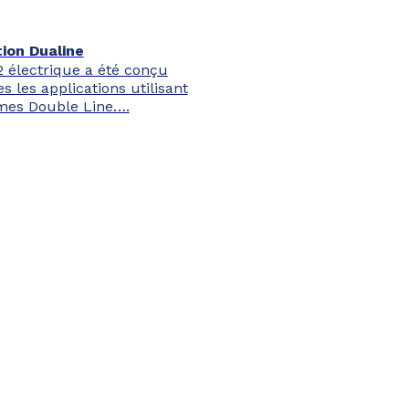
tion Dualine
 électrique a été conçu
s les applications utilisant
mes Double Line….