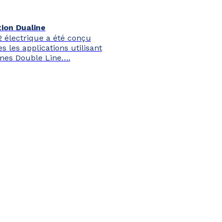
tion Dualine
 électrique a été conçu
s les applications utilisant
mes Double Line….