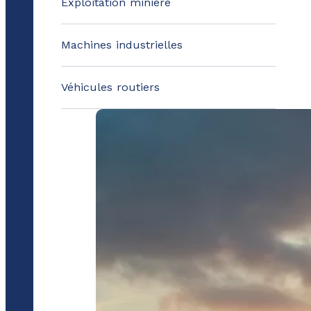
Exploitation minière
Machines industrielles
Véhicules routiers