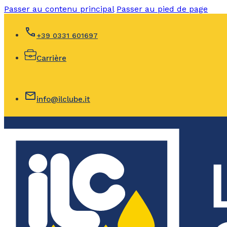
Passer au contenu principal
Passer au pied de page
+39 0331 601697
Carrière
info@ilclube.it