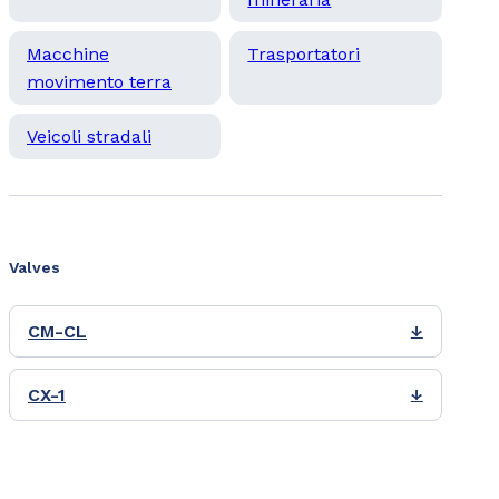
Macchine
Trasportatori
movimento terra
Veicoli stradali
Valves
CM-CL
↓
CX-1
↓