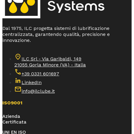
Dal 1975, ILC progetta sistemi di lubrificazione
centralizzata, garantendo qualità, precisione e
innovazione.
ILC Srl - Via Garibaldi, 149
21055 Gorla Minore (VA) - Italia
+39 0331 601697
LinkedIn
info@ilclube.it
ISO9001
Azienda
Certificata
UNI EN ISO