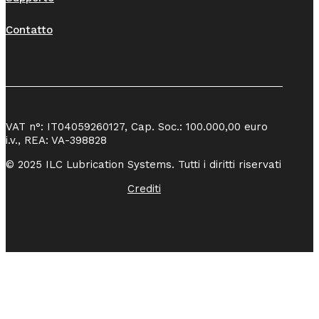
Contatto
VAT n°: IT04059260127, Cap. Soc.: 100.000,00 euro
i.v., REA: VA-398828
© 2025 ILC Lubrication Systems. Tutti i diritti riservati
Crediti
Azienda certificata
UNI EN ISO
9001:2015